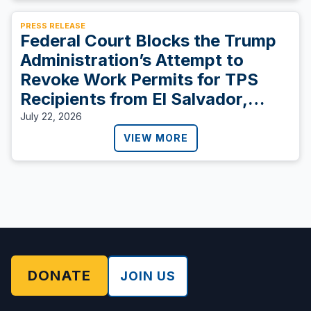
PRESS RELEASE
Federal Court Blocks the Trump
Administration’s Attempt to
Revoke Work Permits for TPS
Recipients from El Salvador,
Sudan, and Ukraine
July 22, 2026
VIEW MORE
DONATE
JOIN US