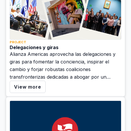
PROJECT
Delegaciones y giras
Alianza Americas aprovecha las delegaciones y
giras para fomentar la conciencia, inspirar el
cambio y forjar robustas coaliciones
transfronterizas dedicadas a abogar por un
futuro mejor en las Américas.
View more