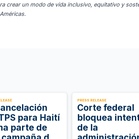
a crear un modo de vida inclusivo, equitativo y soste
Américas.
ELEASE
PRESS RELEASE
cancelación
Corte federal
 TPS para Haití
bloquea inten
ma parte de
de la
 campaña de
administració