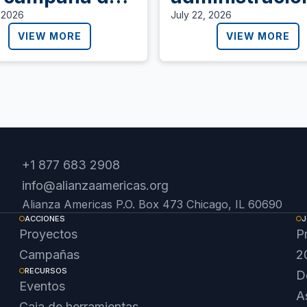
secución y
Trump de deja
, 2026
July 22, 2026
ror que ignora
sin permiso d
VIEW MORE
VIEW MORE
 necesidades
trabajo a
protección
personas con
de El Salvador
Sudán, y Ucra
+1 877 683 2908
info@alianzaamericas.org
Alianza Americas P.O. Box 473 Chicago, IL 60690
ACCIONES
J
Proyectos
P
Campañas
2
RECURSOS
D
Eventos
A
Caja de herramientas