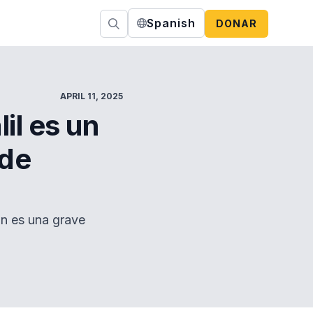
Spanish
DONAR
APRIL 11, 2025
il es un
 de
ón es una grave