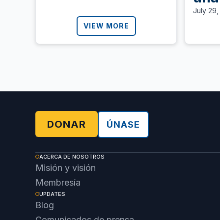
per
July 29
ter
VIEW MORE
las
de 
DONAR
ÚNASE
ACERCA DE NOSOTROS
Misión y visión
Membresía
UPDATES
Blog
Comunicados de prensa