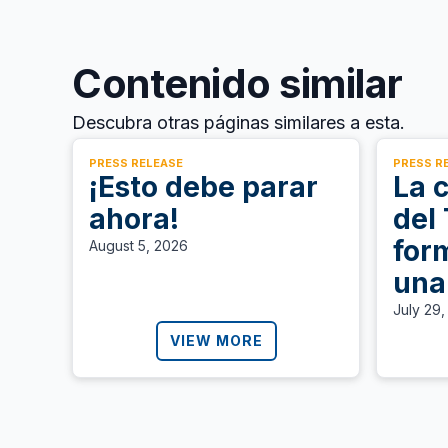
Contenido similar
Descubra otras páginas similares a esta.
PRESS RELEASE
PRESS R
¡Esto debe parar
La 
ahora!
del
for
August 5, 2026
una
per
July 29
ter
VIEW MORE
las
de 