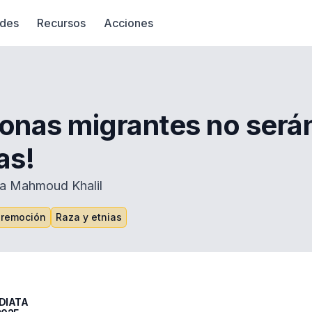
des
Recursos
Acciones
sonas migrantes no será
as!
 a Mahmoud Khalil
 remoción
Raza y etnias
DIATA