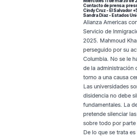
Miércoles 11 de marzo de 
Contacto de prensa:
pres
Cindy Cruz - El Salvador
Sandra Díaz - Estados Un
Alianza Americas con
Servicio de Inmigraci
2025. Mahmoud Khalil
perseguido por su ac
Columbia. No se le h
de la administración 
torno a una causa ce
Las universidades son
disidencia no debe si
fundamentales. La det
pretende silenciar la
sobre todo por parte
De lo que se trata es 