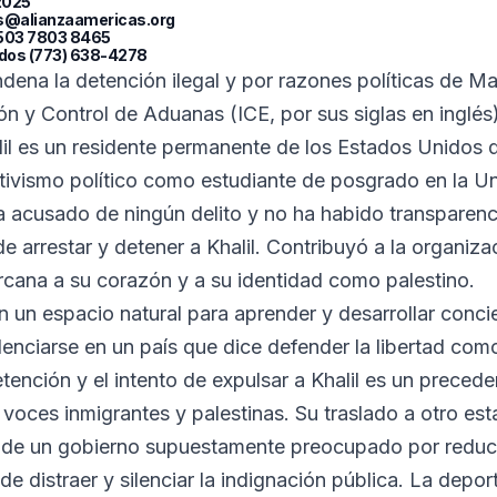
2025
s@alianzaamericas.org
 +503 7803 8465
idos (773) 638-4278
dena la detención ilegal y por razones políticas de Ma
ón y Control de Aduanas (ICE, por sus siglas en inglés
 es un residente permanente de los Estados Unidos q
tivismo político como estudiante de posgrado en la U
a acusado de ningún delito y no ha habido transparenci
de arrestar y detener a Khalil. Contribuyó a la organiza
rcana a su corazón y a su identidad como palestino.
 un espacio natural para aprender y desarrollar concien
lenciarse en un país que dice defender la libertad com
ención y el intento de expulsar a Khalil es un preced
s voces inmigrantes y palestinas. Su traslado a otro est
 de un gobierno supuestamente preocupado por reducir
de distraer y silenciar la indignación pública. La depor