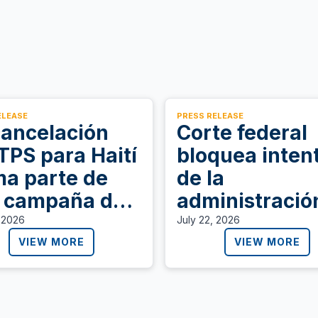
ELEASE
PRESS RELEASE
cancelación
Corte federal
 TPS para Haití
bloquea inten
ma parte de
de la
 campaña de
administració
secución y
Trump de deja
, 2026
July 22, 2026
ror que ignora
sin permiso d
VIEW MORE
VIEW MORE
 necesidades
trabajo a
protección
personas con
de El Salvador