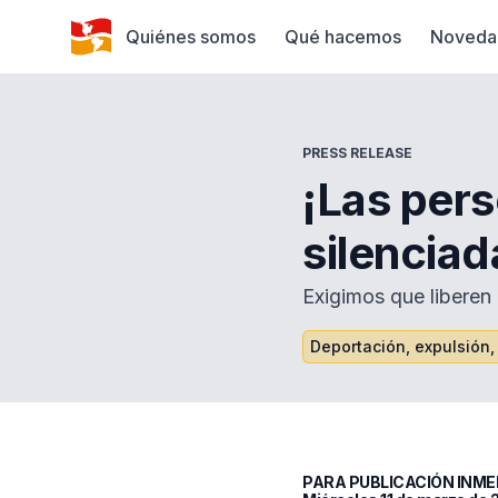
Quiénes somos
Qué hacemos
Noveda
PRESS RELEASE
¡Las per
silenciad
Exigimos que liberen
Deportación, expulsión,
PARA PUBLICACIÓN INME