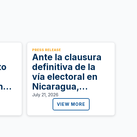
PRESS RELEASE
Ante la clausura
to
definitiva de la
vía electoral en
n
Nicaragua,
r
Alianza Americas
July 21, 2026
e
llama a defender
VIEW MORE
la democracia
 TPS
,