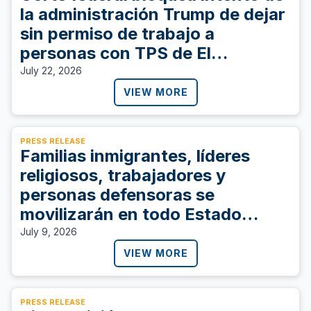
la administración Trump de dejar
sin permiso de trabajo a
personas con TPS de El
Salvador, Sudán, y Ucrania
July 22, 2026
VIEW MORE
PRESS RELEASE
Familias inmigrantes, líderes
religiosos, trabajadores y
personas defensoras se
movilizarán en todo Estado
Unidos para exigir al Congreso
July 9, 2026
que proteja a las personas con
VIEW MORE
TPS y vote SÍ a la S. 4814
PRESS RELEASE