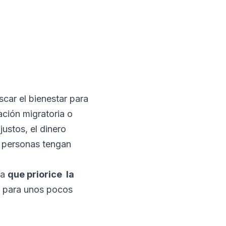
car el bienestar para
ación migratoria o
justos, el dinero
s personas tengan
ma
que priorice la
o para unos pocos