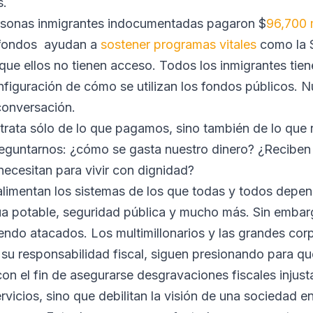
s.
ersonas inmigrantes indocumentadas pagaron $
96,700 
 fondos ayudan a
sostener programas vitales
como la S
que ellos no tienen acceso. Todos los inmigrantes tie
figuración de cómo se utilizan los fondos públicos. 
conversación.
trata sólo de lo que pagamos, sino también de lo que 
eguntarnos: ¿cómo se gasta nuestro dinero? ¿Reciben
ecesitan para vivir con dignidad?
limentan los sistemas de los que todas y todos depe
gua potable, seguridad pública y mucho más. Sin embar
endo atacados. Los multimillonarios y las grandes co
su responsabilidad fiscal, siguen presionando para qu
n el fin de asegurarse desgravaciones fiscales injust
vicios, sino que debilitan la visión de una sociedad en