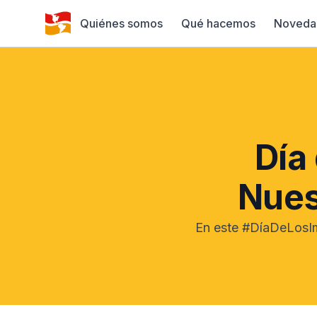
Quiénes somos
Qué hacemos
Noveda
Día
Nues
En este #DíaDeLosImp