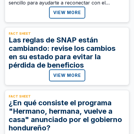
sencillo para ayudarte a reconectar con el
presente utilizando tus cinco sentidos. Descárgala
VIEW MORE
y compártela con quien pueda necesitarla.
FACT SHEET
Las reglas de SNAP están
cambiando: revise los cambios
en su estado para evitar la
pérdida de beneficios
VIEW MORE
FACT SHEET
¿En qué consiste el programa
"Hermano, hermana, vuelve a
casa" anunciado por el gobierno
hondureño?