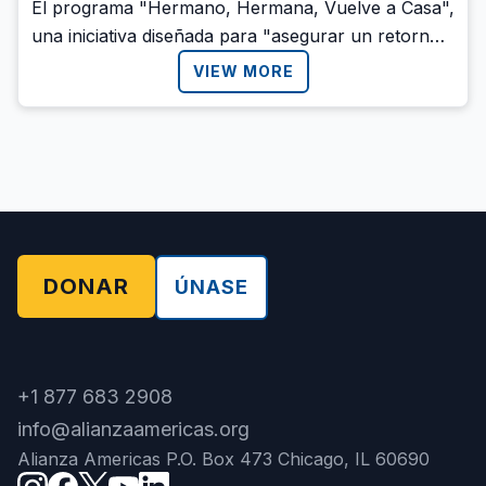
El programa "Hermano, Hermana, Vuelve a Casa",
una iniciativa diseñada para "asegurar un retorno
digno y seguro a los migrantes hondureños" que
VIEW MORE
regresan al país como consecuencia de las
políticas migratorias en la región. Tanto migrantes
deportados como quienes realicen un retorno
voluntario en programas coordinados por el
gobierno serán recibidos bajo el programa.
DONAR
ÚNASE
+1 877 683 2908
info@alianzaamericas.org
Alianza Americas P.O. Box 473 Chicago, IL 60690