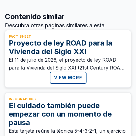
Contenido similar
Descubra otras páginas similares a esta.
FACT SHEET
Proyecto de ley ROAD para la
Vivienda del Siglo XXI
El 11 de julio de 2026, el proyecto de ley ROAD
para la Vivienda del Siglo XXI (21st Century ROAD
to Housing Act) se convirtió en ley tras ser
VIEW MORE
aprobado en el Congreso con amplio respaldo
bipartidista. Su objetivo es enfrentar la crisis de
asequibilidad de la vivienda para aumentar la oferta
INFOGRAPHICS
El cuidado también puede
de vivienda, reducir los costos y agilizar los
empezar con un momento de
procesos de construcción.
pausa
Esta tarjeta reúne la técnica 5-4-3-2-1, un ejercicio