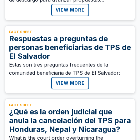
relacionadas con el Estatus de Protección
VIEW MORE
Temporal (TPS).
FACT SHEET
Respuestas a preguntas de
personas beneficiarias de TPS de
El Salvador
Estas son tres preguntas frecuentes de la
comunidad beneficiaria de TPS de El Salvador:
VIEW MORE
FACT SHEET
¿Qué es la orden judicial que
anula la cancelación del TPS para
Honduras, Nepal y Nicaragua?
What is the court order overturning the