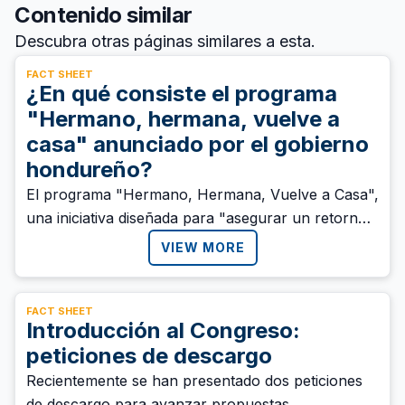
Contenido similar
Descubra otras páginas similares a esta.
FACT SHEET
¿En qué consiste el programa
"Hermano, hermana, vuelve a
casa" anunciado por el gobierno
hondureño?
El programa "Hermano, Hermana, Vuelve a Casa",
una iniciativa diseñada para "asegurar un retorno
digno y seguro a los migrantes hondureños" que
VIEW MORE
regresan al país como consecuencia de las
políticas migratorias en la región. Tanto migrantes
deportados como quienes realicen un retorno
FACT SHEET
Introducción al Congreso:
voluntario en programas coordinados por el
peticiones de descargo
gobierno serán recibidos bajo el programa.
Recientemente se han presentado dos peticiones
de descargo para avanzar propuestas