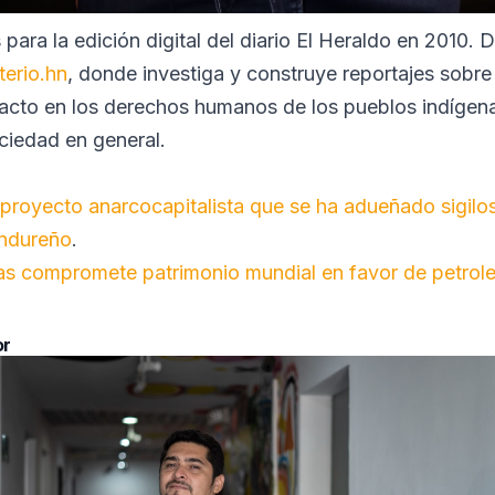
para la edición digital del diario El Heraldo en 2010.
terio.hn
, donde investiga y construye reportajes sobre
mpacto en los derechos humanos de los pueblos indígen
ciedad en general.
 proyecto anarcocapitalista que se ha adueñado sigil
ondureño
.
s compromete patrimonio mundial en favor de petrole
or