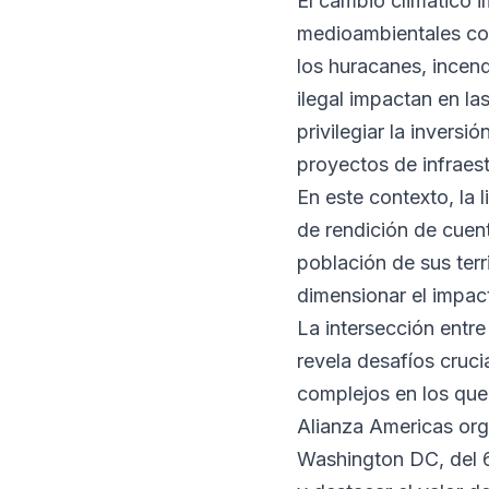
El cambio climático 
medioambientales con
los huracanes, incend
ilegal impactan en la
privilegiar la invers
proyectos de infraes
En este contexto, la 
de rendición de cuent
población de sus terr
dimensionar el impact
La intersección entre
revela desafíos cruc
complejos en los que
Alianza Americas org
Washington DC, del 6 a