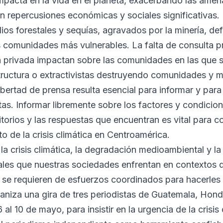
impacta en la vida en el planeta, exacerbando las ame
 repercusiones económicas y sociales significativas.
ios forestales y sequías, agravados por la minería, de
s comunidades más vulnerables. La falta de consulta pr
ión privada impactan sobre las comunidades en las que 
tructura o extractivistas destruyendo comunidades y m
libertad de prensa resulta esencial para informar y para
as. Informar libremente sobre los factores y condicio
itorios y las respuestas que encuentran es vital para 
o de la crisis climática en Centroamérica.
 la crisis climática, la degradación medioambiental y la
iales que nuestras sociedades enfrentan en contextos
 se requieren de esfuerzos coordinados para hacerles 
aniza una gira de tres periodistas de Guatemala, Hond
l 10 de mayo, para insistir en la urgencia de la crisis 