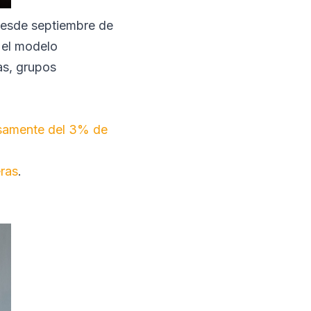
 Desde septiembre de
 el modelo
as, grupos
osamente del 3% de
ras
.