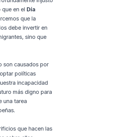
rofundamente injusto
o que en el
Día
rcemos que la
os debe invertir en
migrantes, sino que
no son causados por
ptar políticas
nuestra incapacidad
futuro más digno para
e una tarea
beñas.
rificios que hacen las