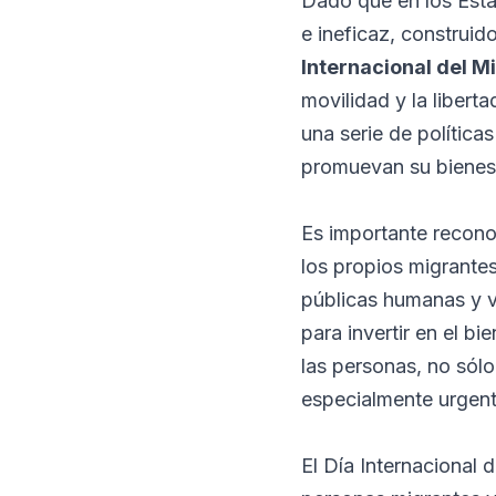
Dado que en los Esta
e ineficaz, construid
Internacional del M
movilidad y la liber
una serie de política
promuevan su bienest
Es importante recono
los propios migrante
públicas humanas y v
para invertir en el b
las personas, no sólo
especialmente urgent
El Día Internacional 