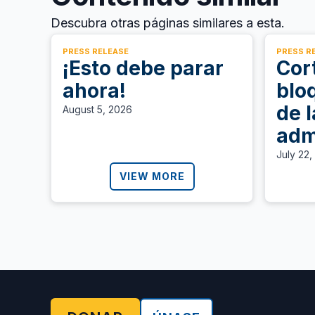
Descubra otras páginas similares a esta.
PRESS RELEASE
PRESS R
¡Esto debe parar
Cor
ahora!
blo
de l
August 5, 2026
adm
Tru
July 22,
sin
VIEW MORE
tra
per
de E
Sud