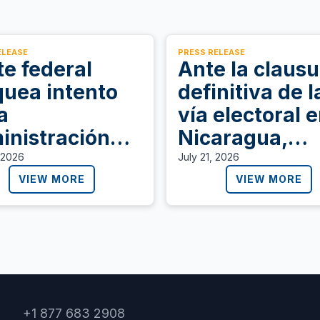
ELEASE
PRESS RELEASE
te federal
Ante la clausu
quea intento
definitiva de l
a
vía electoral 
inistración
Nicaragua,
mp de dejar
Alianza Amer
 2026
July 21, 2026
 permiso de
llama a defen
VIEW MORE
VIEW MORE
bajo a
la democracia
sonas con TPS
l Salvador,
án, y Ucrania
+1 877 683 2908