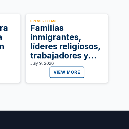
PRESS RELEASE
ra
Familias
a
inmigrantes,
en
líderes religiosos,
trabajadores y
icas
personas
July 9, 2026
der
defensoras se
VIEW MORE
movilizarán en
todo Estado
Unidos para exigir
al Congreso que
proteja a las