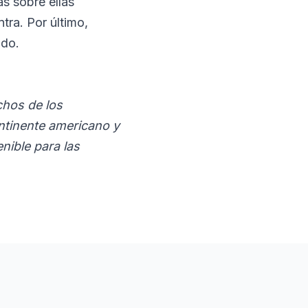
s sobre ellas
tra. Por último,
ndo.
chos de los
ntinente americano y
nible para las