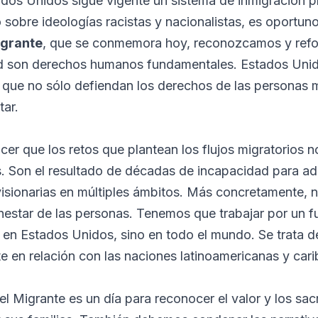
dos Unidos sigue vigente un sistema de inmigración p
o sobre ideologías racistas y nacionalistas, es oportun
igrante
, que se conmemora hoy, reconozcamos y refo
tad son derechos humanos fundamentales. Estados Unid
s que no sólo defiendan los derechos de las personas 
ar.
cer que los retos que plantean los flujos migratorios 
s. Son el resultado de décadas de incapacidad para ado
isionarias en múltiples ámbitos. Más concretamente, 
ienestar de las personas. Tenemos que trabajar por un 
 en Estados Unidos, sino en todo el mundo. Se trata d
e en relación con las naciones latinoamericanas y cari
del Migrante es un día para reconocer el valor y los sac