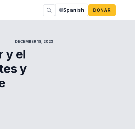
Spanish
DONAR
DECEMBER 18, 2023
 y el
tes y
e