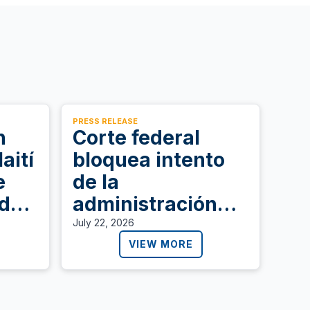
PRESS RELEASE
n
Corte federal
aití
bloquea intento
e
de la
de
administración
Trump de dejar
July 22, 2026
ora
sin permiso de
VIEW MORE
es
trabajo a
personas con TPS