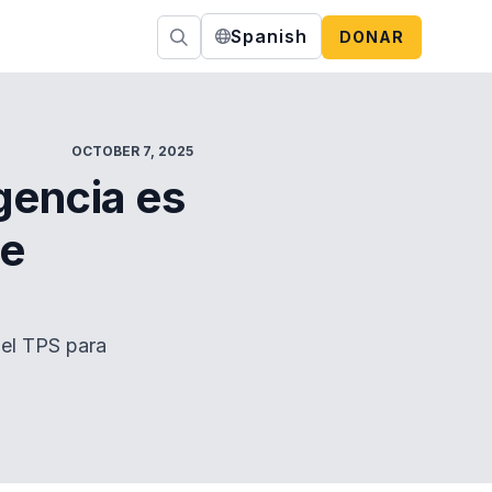
Spanish
DONAR
OCTOBER 7, 2025
gencia es
de
del TPS para