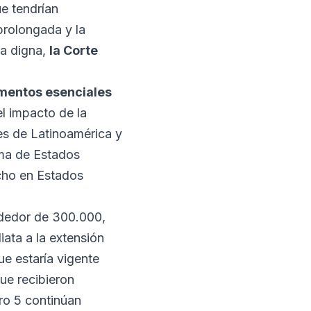
e tendrían
prolongada y la
da digna,
la Corte
lementos esenciales
l impacto de la
es de Latinoamérica y
ema de Estados
echo en Estados
ededor de 300.000,
iata a la extensión
e estaría vigente
ue recibieron
ero 5 continúan