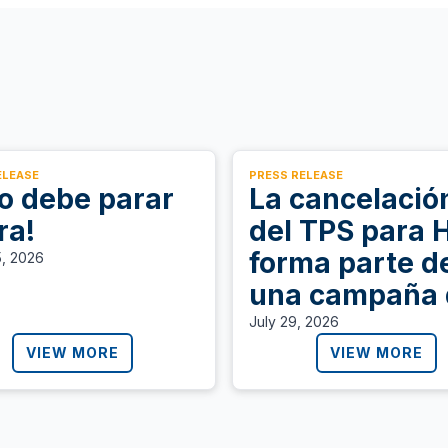
ELEASE
PRESS RELEASE
to debe parar
La cancelació
ra!
del TPS para H
forma parte d
5, 2026
una campaña 
persecución y
July 29, 2026
terror que ign
VIEW MORE
VIEW MORE
las necesidad
de protección