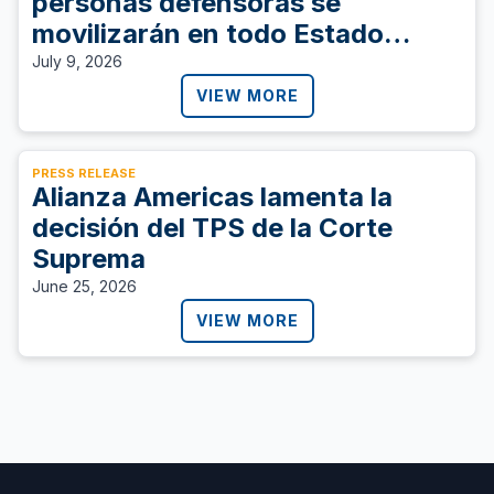
personas defensoras se
movilizarán en todo Estado
Unidos para exigir al Congreso
July 9, 2026
que proteja a las personas con
VIEW MORE
TPS y vote SÍ a la S. 4814
PRESS RELEASE
Alianza Americas lamenta la
decisión del TPS de la Corte
Suprema
June 25, 2026
VIEW MORE