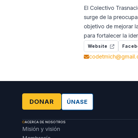
El Colectivo Trasna
surge de la preocupa
objetivo de mejorar 
para fortalecer la i
Website
Faceb
codetmich@gmail
DONAR
ÚNASE
ACERCA DE NOSOTROS
Misión y visión