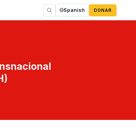
Spanish
DONAR
ansnacional
H)