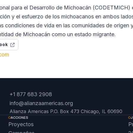
cional para el Desarrollo de Michoacán (CODETMICH) 
ción y el esfuerzo de los michoacanos en ambos lados 
las condiciones de vida en las comunidades de origen 
dentidad de Michoacán como un estado migrante.
ook
.com
+1 877 683 2908
info@alianzaamericas.org
Alianza Americas P.O. Box 473 Chicago, IL 60690
ACCIONES
J
Proyectos
P