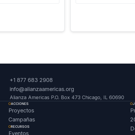
+1 877 683 2908
info@alianzaamericas.org
Alianza Americas P.O. Box 473 Chicago, IL 60690
ACCIONES
J
Proyectos
P
Campañas
2
RECURSOS
D
Eventos