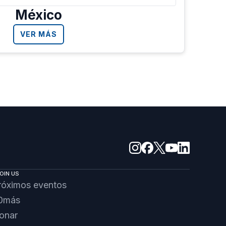
México
VER MÁS
OIN US
róximos eventos
0más
onar