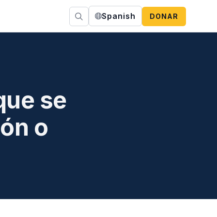
Spanish
DONAR
que se
ión o