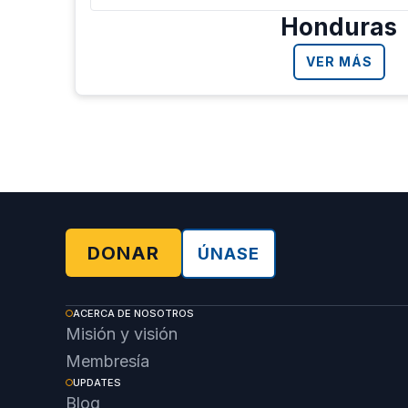
Honduras
VER MÁS
DONAR
ÚNASE
ACERCA DE NOSOTROS
Misión y visión
Membresía
UPDATES
Blog